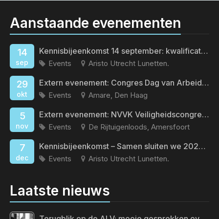
Aanstaande evenementen
Kennisbijeenkomst 14 september: kwalificatieveroudering
14
sep
Events
Aristo Utrecht Lunetten.
Extern evenement: Congres Dag van Arbeid en Gezondheid
29
okt
Events
Amare, Den Haag
Extern evenement: NVVK Veiligheidscongres 2026
5
nov
Events
De Rijtuigenloods, Amersfoort
Kennisbijeenkomst – Samen sluiten we 2026 af
7
dec
Events
Aristo Utrecht Lunetten.
Laatste nieuws
Terugblik op de ALV: mooie gesprekken over de toekomst van ons vak