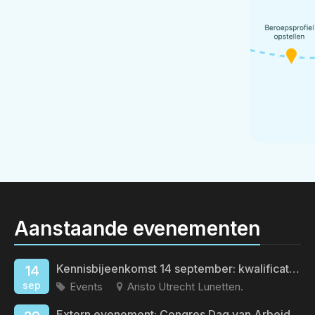
Aanstaande evenementen
Kennisbijeenkomst 14 september: kwalificatieveroudering
14
sep
Events
Aristo Utrecht Lunetten.
Extern evenement: Congres Dag van Arbeid en Gezondheid