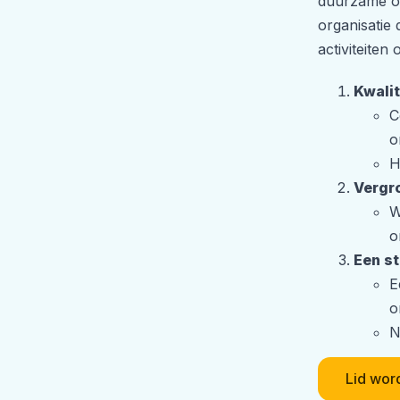
duurzame op
organisatie 
activiteiten
Kwalit
C
o
H
Vergr
W
o
Een s
E
o
N
Lid wor