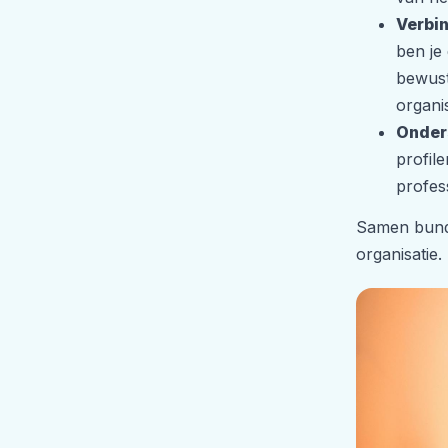
Verbi
ben je
bewust
organi
Onder
profil
profes
Samen bunde
organisatie.