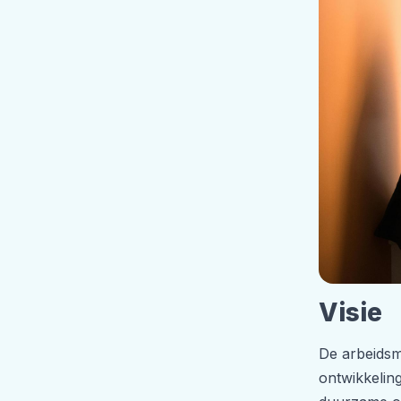
Visie
De arbeidsma
ontwikkelin