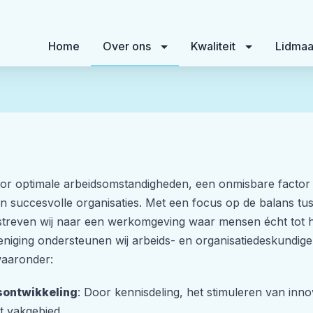
Home
Over ons
Kwaliteit
Lidmaa
oor optimale arbeidsomstandigheden, een onmisbare factor
n succesvolle organisaties. Met een focus op de balans tu
 streven wij naar een werkomgeving waar mensen écht tot 
niging ondersteunen wij arbeids- en organisatiedeskundige
waaronder:
sontwikkeling
: Door kennisdeling, het stimuleren van inno
t vakgebied.