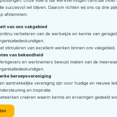
lossingen. Onze visie is dat werkvermogen centraal moet s
die succesvol wil blijven. Daarom richten wij ons op drie pi
 op afstemmen:
eit van ons vakgebied
ontinu verbeteren van de werkwijze en kennis van geregist
rganisatiedeskundigen.
et stimuleren van excellent werken binnen ons vakgebied.
oten van bekendheid
erkgevers en werknemers bewust maken van de meerwaar
rganisatiedeskundigen.
terke beroepsvereniging
en aantrekkelijke vereniging zijn voor huidige en nieuwe le
ndersteuning en inspiratie.
etwerken creëren waarin kennis en ervaringen gedeeld wo
den