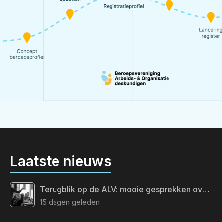
Laatste nieuws
Terugblik op de ALV: mooie gesprekken over de toekomst van ons vak
15 dagen geleden