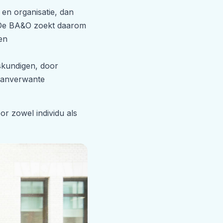
 en organisatie, dan
n. De BA&O zoekt daarom
en
skundigen, door
 aanverwante
r zowel individu als