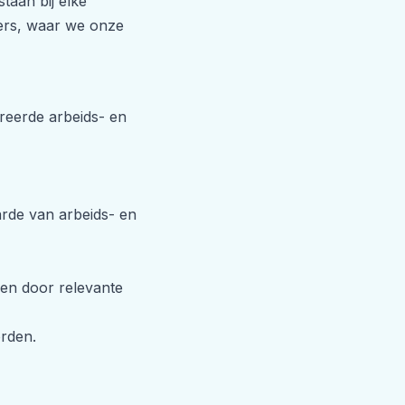
taan bij elke
jlers, waar we onze
reerde arbeids- en
de van arbeids- en
den door relevante
rden.