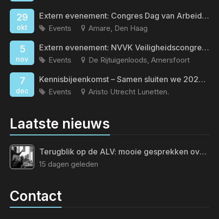
Extern evenement: Congres Dag van Arbeid en Gezondheid
29
okt
Events
Amare, Den Haag
Extern evenement: NVVK Veiligheidscongres 2026
5
nov
Events
De Rijtuigenloods, Amersfoort
Kennisbijeenkomst – Samen sluiten we 2026 af
7
dec
Events
Aristo Utrecht Lunetten.
Laatste nieuws
Terugblik op de ALV: mooie gesprekken over de toekomst van ons vak
15 dagen geleden
Contact