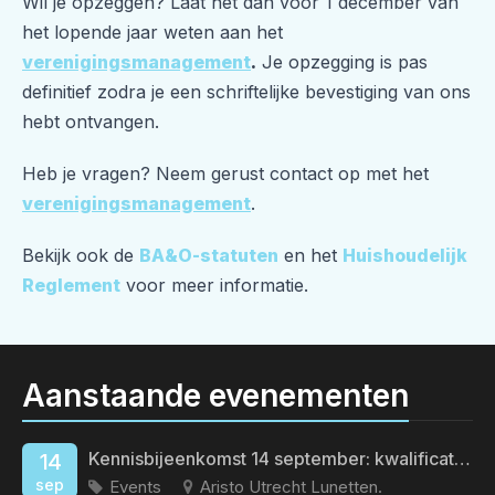
Wil je opzeggen? Laat het dan vóór 1 december van
het lopende jaar weten aan het
verenigingsmanagement
.
Je opzegging is pas
definitief zodra je een schriftelijke bevestiging van ons
hebt ontvangen.
Heb je vragen? Neem gerust contact op met het
verenigingsmanagement
.
Bekijk ook de
BA&O-statuten
en het
Huishoudelijk
Reglement
voor meer informatie.
Aanstaande evenementen
Kennisbijeenkomst 14 september: kwalificatieveroudering
14
sep
Events
Aristo Utrecht Lunetten.