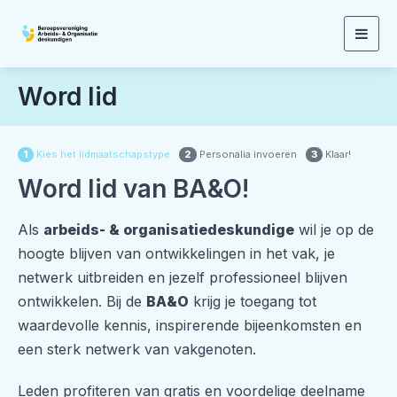
Togg
navig
Word lid
Kies het lidmaatschapstype
Personalia invoeren
Klaar!
1
2
3
Word lid van BA&O!
Als
arbeids- & organisatiedeskundige
wil je op de
hoogte blijven van ontwikkelingen in het vak, je
netwerk uitbreiden en jezelf professioneel blijven
ontwikkelen. Bij de
BA&O
krijg je toegang tot
waardevolle kennis, inspirerende bijeenkomsten en
een sterk netwerk van vakgenoten.
Leden profiteren van gratis en voordelige deelname