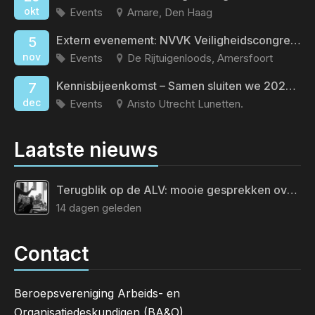
okt
Events
Amare, Den Haag
Extern evenement: NVVK Veiligheidscongres 2026
5
nov
Events
De Rijtuigenloods, Amersfoort
Kennisbijeenkomst – Samen sluiten we 2026 af
7
dec
Events
Aristo Utrecht Lunetten.
Laatste nieuws
Terugblik op de ALV: mooie gesprekken over de toekomst van ons vak
14 dagen geleden
Contact
Beroepsvereniging Arbeids- en
Organisatiedeskundigen (BA&O)